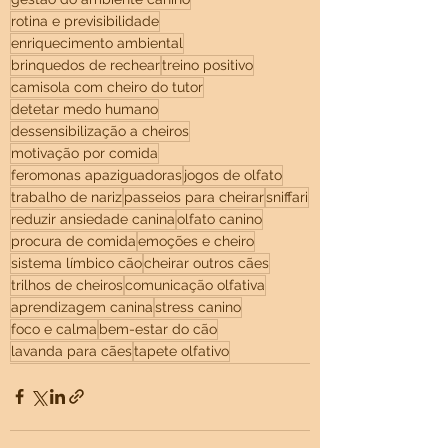
rotina e previsibilidade
enriquecimento ambiental
brinquedos de rechear
treino positivo
camisola com cheiro do tutor
detetar medo humano
dessensibilização a cheiros
motivação por comida
feromonas apaziguadoras
jogos de olfato
trabalho de nariz
passeios para cheirar
sniffari
reduzir ansiedade canina
olfato canino
procura de comida
emoções e cheiro
sistema límbico cão
cheirar outros cães
trilhos de cheiros
comunicação olfativa
aprendizagem canina
stress canino
foco e calma
bem-estar do cão
lavanda para cães
tapete olfativo