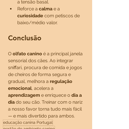
a tensão basal.
Reforce a 
calma
 e a 
curiosidade
 com petiscos de 
baixo/médio valor.
Conclusão
O 
olfato canino
 é a principal janela 
sensorial dos cães. Ao integrar 
sniffari, procura de comida e jogos 
de cheiros de forma segura e 
gradual, melhora a 
regulação 
emocional
, acelera a 
aprendizagem
 e enriquece o 
dia a 
dia
 do seu cão. Treinar com o nariz 
a nosso favor torna tudo mais fácil 
— e mais divertido para ambos.
educação canina Portugal
gestão do ambiente canino