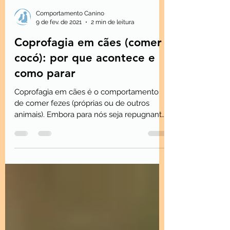
Comportamento Canino
9 de fev. de 2021
2 min de leitura
Coprofagia em cães (comer
cocó): por que acontece e
como parar
Coprofagia em cães é o comportamento
de comer fezes (próprias ou de outros
animais). Embora para nós seja repugnante,
alguns cães acham reforçador — pelo
cheiro, sabor (ex.: fezes de gato ou coelho)
ou simples hábito.