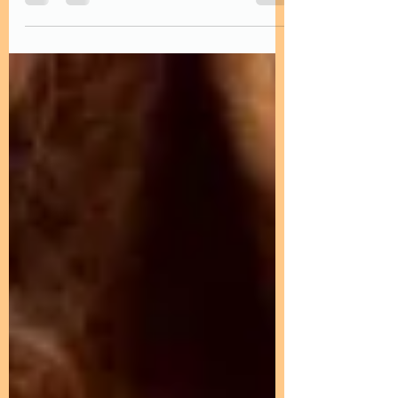
desafiantes: exige presença humana
consistente e progressões lentas e
seguras. É também uma das principais
causas de abandono — por isso, detetar
cedo e intervir com método muda tudo
para o cão e para a família.