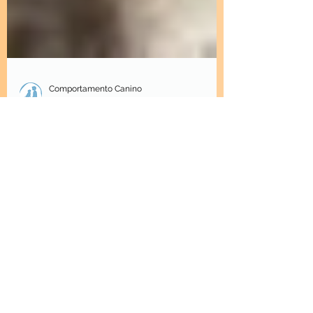
Comportamento Canino
9 de fev. de 2021
2 min de leitura
O poder do olfato canino:
como cheiros moldam
emoções, aprendizagem e
bem-estar
Embora o cérebro de um cão seja menor
do que o nosso, a área dedicada ao olfato
canino é cerca de 40 vezes maior do que a
humana. Resultado: o olfato canino é
frequentemente estimado em até 100.000