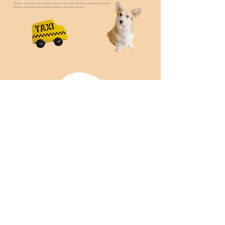
Licença para Hotel e ATL emitida pelo
ICNF B075 FL
Veterinário Responsável: Diretor Clínico do
Hospital Veterinário AllVetCare