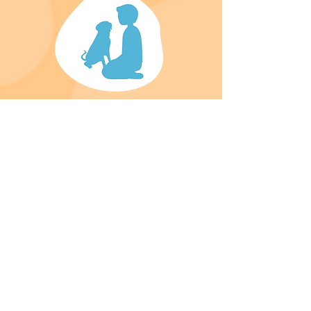
Licença para Hotel e ATL emitida pelo
ICNF B075 FL
Veterinário Responsável: Diretor Clínico do
Hospital Veterinário AllVetCare
Contacto
Caminho da Cruz Negra 12,
2630-403
Cardosas