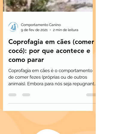
Comportamento Canino
9 de fev. de 2021
2 min de leitura
Coprofagia em cães (comer
cocó): por que acontece e
como parar
Coprofagia em cães é o comportamento
de comer fezes (próprias ou de outros
animais). Embora para nós seja repugnante,
alguns cães acham reforçador — pelo
cheiro, sabor (ex.: fezes de gato ou coelho)
ou simples hábito.