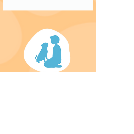
postura defensiva ou exibição agressiva.
Não é “maldade” — é uma estratégia de
sobrevivência que pode ser reduzida com
gestão, treino positivo e segurança.
Licença para Hotel e ATL emitida pelo
ICNF B075 FL
Veterinário Responsável: Diretor Clínico do
Hospital Veterinário AllVetCare