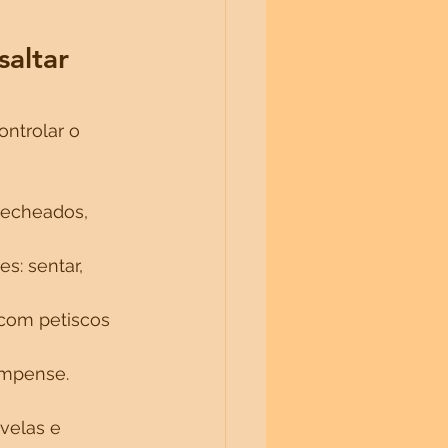
altar 
ntrolar o 
recheados, 
s: sentar, 
com petiscos 
ompense. 
velas e 