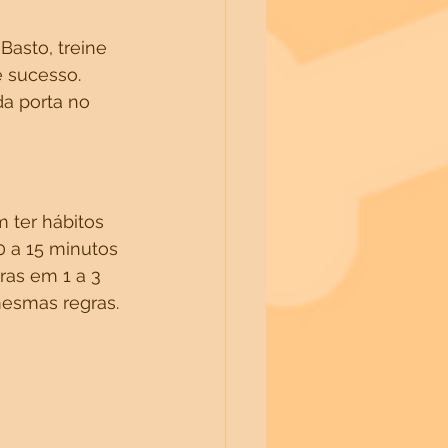
asto, treine 
 sucesso.
a porta no 
 ter hábitos 
 a 15 minutos 
ras em 1 a 3 
mesmas regras.