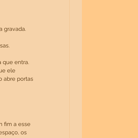
a gravada.
sas.
 que entra.
ue ele 
 abre portas 
m fim a esse 
espaço, os 