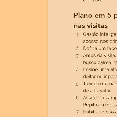
Plano em 5 p
nas visitas
Gestão intelig
acesso nos prim
Defina um tape
Antes da visita
busca calma no
Ensine uma alte
deitar ou ir par
Treine o coman
de alto valor.
Associe a camp
Repita em sess
Habitue o cão 