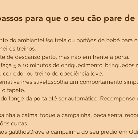
assos para que o seu cão pare de s
ente do ambienteUse trela ou portões de bebé para co
eiros treinos.
te de descanso perto, mas não em frente à porta.
, faça 5 a 10 minutos de enriquecimento: brinquedos 
 corredor ou treino de obediência leve.
rnativa irresistívelEscolha um comportamento simple
a o tapete.
do longe da porta até ser automático. Recompense 
ainha a calma: toque a campainha, peça senta, rec
ões curtas.
aos gatilhosGrave a campainha do seu prédio em Odi