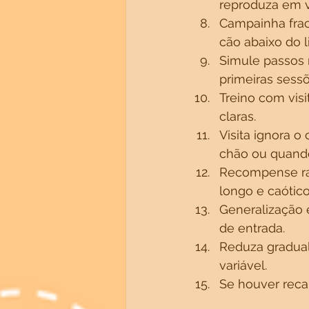
reproduza em 
Campainha fra
cão abaixo do l
Simule passos 
primeiras sessõ
Treino com vis
claras.
Visita ignora o
chão ou quando
Recompense ra
longo e caótico
Generalização e
de entrada.
Reduza gradua
variável.
Se houver recaí