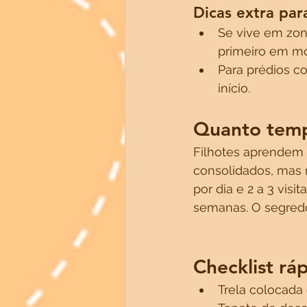
Dicas extra par
Se vive em zon
primeiro em mo
Para prédios c
início.
Quanto temp
Filhotes aprendem 
consolidados, mas 
por dia e 2 a 3 vis
semanas. O segredo
Checklist rá
Trela colocada