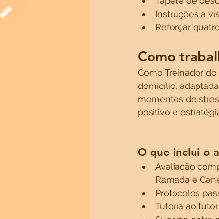
Tapete de desc
Instruções à vi
Reforçar quatr
Como trabal
Como Treinador do
domicílio, adaptada
momentos de stress
positivo e estratégi
O que inclui o
Avaliação comp
Ramada e Caneç
Protocolos pass
Tutoria ao tuto