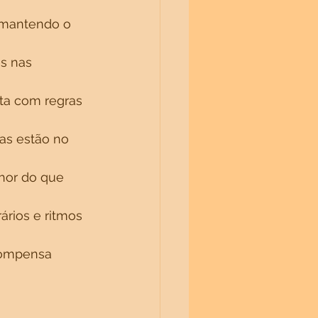
 mantendo o 
s nas 
ta com regras 
tas estão no 
hor do que 
ários e ritmos 
compensa 