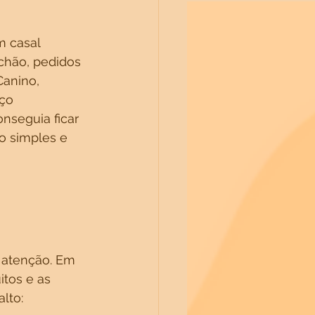
m casal 
chão, pedidos 
anino, 
ço 
nseguia ficar 
o simples e 
 atenção. Em 
tos e as 
lto: