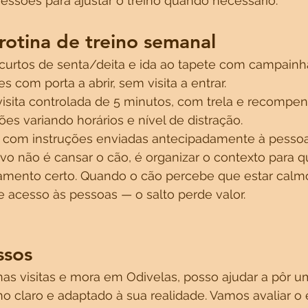
essões para ajustar o treino quando necessário.
otina de treino semanal
s curtos de senta/deita e ida ao tapete com campainh
s com porta a abrir, sem visita a entrar.
 visita controlada de 5 minutos, com trela e recompen
ções variando horários e nível de distração.
eal com instruções enviadas antecipadamente à pessoa
vo não é cansar o cão, é organizar o contexto para q
mento certo. Quando o cão percebe que estar calmo
 acesso às pessoas — o salto perde valor.
ssos
nas visitas e mora em Odivelas, posso ajudar a pôr u
 claro e adaptado à sua realidade. Vamos avaliar o 