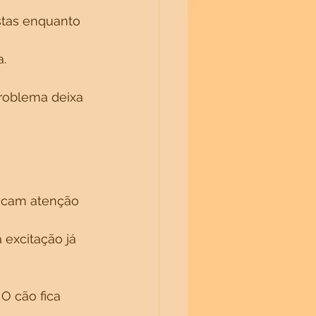
stas enquanto 
a.
problema deixa 
ificam atenção 
 excitação já 
O cão fica 