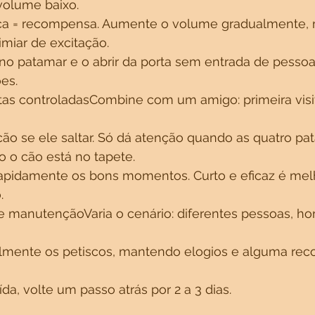
volume baixo.
ca = recompensa. Aumente o volume gradualmente,
imiar de excitação.
no patamar e o abrir da porta sem entrada de pessoa
es.
itas controladasCombine com um amigo: primeira visi
 cão se ele saltar. Só dá atenção quando as quatro pa
 o cão está no tapete.
pidamente os bons momentos. Curto e eficaz é mel
.
 manutençãoVaria o cenário: diferentes pessoas, hor
lmente os petiscos, mantendo elogios e alguma re
da, volte um passo atrás por 2 a 3 dias.