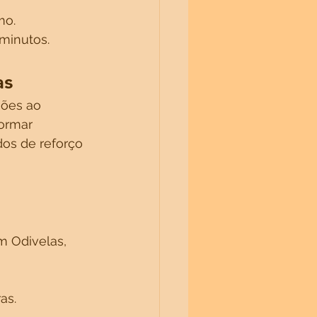
mo.
minutos.
as
ões ao 
formar 
os de reforço 
m Odivelas, 
as.