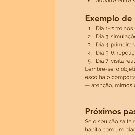
Suporte entre s
Exemplo de r
Dia 1-2: treino
Dia 3: simulaçõe
Dia 4: primeira
Dia 5-6: repeti
Dia 7: visita r
Lembre-se: o objeti
escolha o comporta
— atenção, mimos e
Próximos pa
Se o seu cão salta 
hábito com um plano